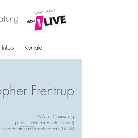
bekannt aus
ratung
Info's
Kontakt
opher Frentrup
M.A. of Counseling
personzentrierter Berater (GwG)
ischer Berater und Paartherapeut (DGSF)