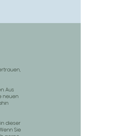
ertrauen,
n. Aus
ne neuen
ahin
in dieser
Wenn Sie