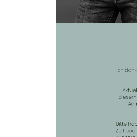
ich dank
Aktue
diesem 
Anf
Bitte ha
Zeit übe