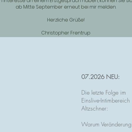
in Interesse an einem Erstgespräch haben, können Sie si
ab Mitte September erneut bei mir melden.
Herzliche Grüße!
Christopher Frentrup
07.2026 NEU:
Die letzte Folge im
Einslive-Intimbereich
Altzschner:
Warum Veränderung 