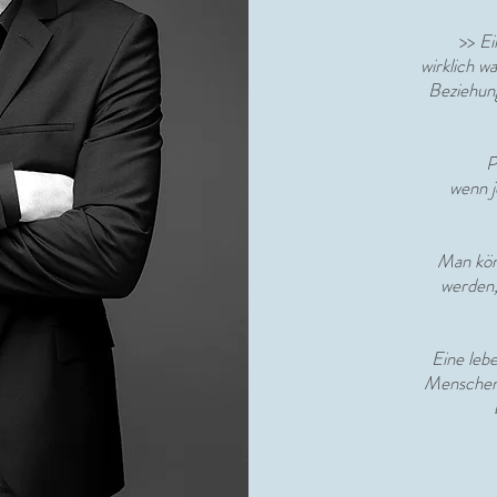
>>
Ei
wirklich w
Beziehun
P
wenn 
Man könn
werden,
Eine leb
Menschen,